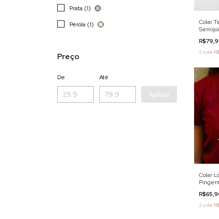
Prata (1)
Colar T
Pérola (1)
Semijo
R$79,
2
x
de
R$
Preço
De
Até
Aplicar
Colar L
Pingen
Semijo
R$65,
2
x
de
R