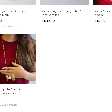
erço Nossa Senhora em
Colar Longo com Pingente Peixe
Colar Médio
ia Mod2
em Semijoia
Ovais
90
R$49,90
R$29,90
39,95
sem juros
ongo de Elos com
tes Oceanos em
ia
90
$32,95
sem juros