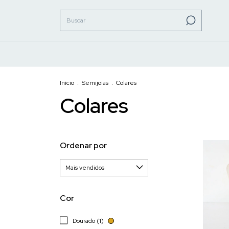
Início
.
Semijoias
.
Colares
Colares
Ordenar por
Cor
Dourado (1)