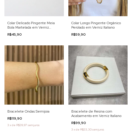
Colar Delicado Pingente Meia
Colar Longo Pingente Orgânico
Bola Martelada em Verniz
Perolado em Verniz Italiano
Italiano
R$45,90
R$59,90
Bracelete Ondas Semijoia
Bracelete de Resina com
Acabamento em Verniz Italiano
R$119,90
R$99,90
3
x
de
R$39,97
sem juros
3
x
de
R$33,30
sem juros