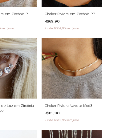
era em Zircônia P
Choker Riviera em Zircônia PP
R$69,90
5
sem juros
2
x
de
R$34,95
sem juros
o de Luz em Zircônia
Choker Riviera Navete Mod3
ço
R$85,90
2
x
de
R$42,95
sem juros