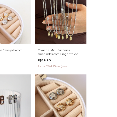
o Cravejado com
Colar de Mini Zircônias
Quadradas com Pingente de
Letra Cravejada
R$89,90
2
x
de
R$44,95
sem juros