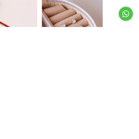
era em Zircônia
Brinco Ponto de Luz Redondo
rmelha
em Zircônia PP
R$12,90
5
sem juros