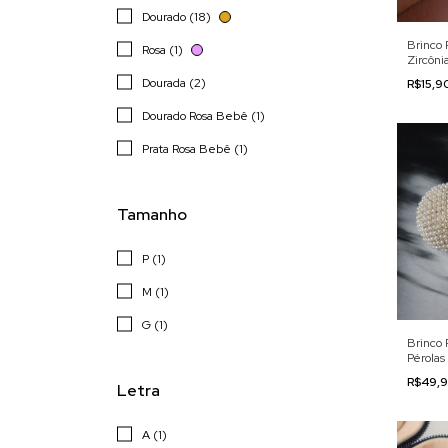
Dourado (18)
Brinco 
Rosa (1)
Zircôni
Dourada (2)
R$15,9
Dourado Rosa Bebê (1)
Prata Rosa Bebê (1)
Tamanho
P (1)
M (1)
G (1)
Brinco
Pérolas
R$49,
Letra
A (1)