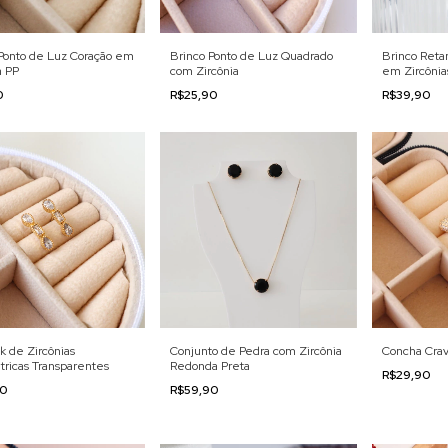
Ponto de Luz Coração em
Brinco Ponto de Luz Quadrado
Brinco Reta
a PP
com Zircônia
em Zircônia
0
R$25,90
R$39,90
k de Zircônias
Conjunto de Pedra com Zircônia
Concha Crav
ricas Transparentes
Redonda Preta
R$29,90
90
R$59,90