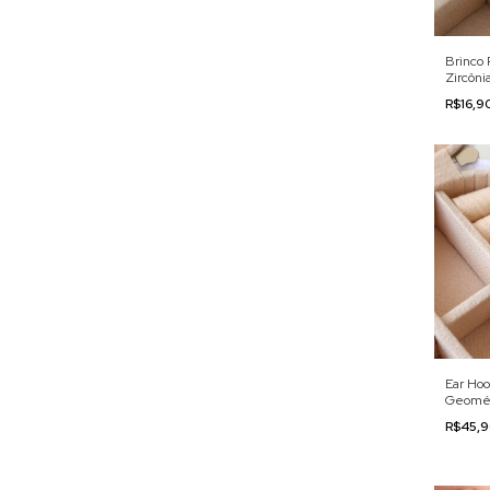
Brinco 
Zircôni
R$16,9
Ear Hoo
Geomét
R$45,