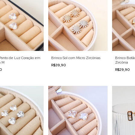
Ponto de Luz Coração em
Brinco Sol com Micro Zircônias
Brinco Botã
a M
Zircônia
R$39,90
90
R$29,90