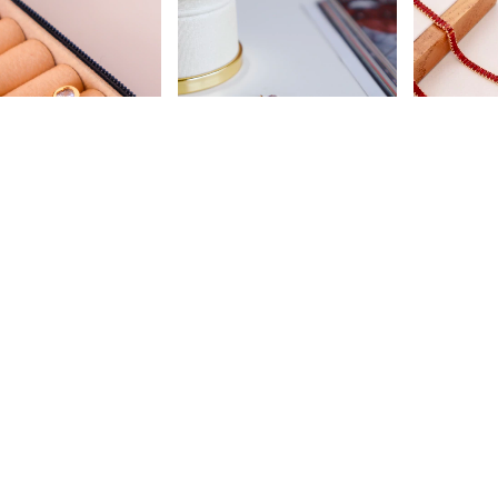
Botão com Zircônia em
Brinco Ponto de Luz Coração em
Choker Rivi
 de Coração Central
Zircônia P
Baguete Ve
90
R$22,90
R$79,90
2
x
de
R$39,9
-se e receba nossas ofertas: