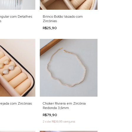
ngular com Detalhes
Brinco Botão Vazado com
s
Zircônias
R$25,90
ejada com Zircônias
Choker Riviera em Zircônia
Redonda 3,6mm
R$79,90
2
x
de
R$39,95
sem juros