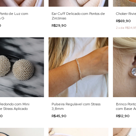
Ponto de Luz com
Ear Cuff Delicado com Pontos de
Choker Rivi
a G
Zircônias
R$69,90
0
R$29,90
2
x
de
R$34,9
 Redondo com Mini
Pulseira Regulável com Strass
Brinco Pont
 e Strass Aplicado
3,8mm
com Base A
90
R$45,90
R$12,90