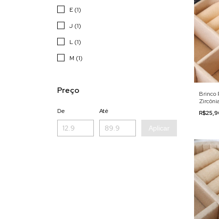
E (1)
J (1)
L (1)
M (1)
Preço
Brinco 
Zircôni
De
Até
R$25,
Aplicar